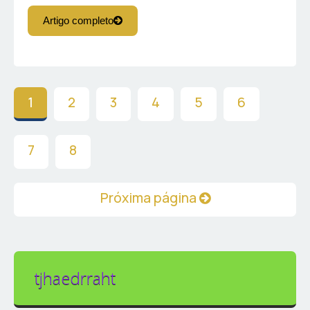
Artigo completo
1
2
3
4
5
6
7
8
Próxima página
tjhaedrraht