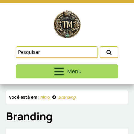
Este site usa cookies e outras tecnologias
similares para lembrar e entender como você usa
nosso site, analisar seu uso de nossos produtos
Eu aceito
e serviços, ajudar com nossos esforços de
marketing e fornecer conteúdo de terceiros. Leia
mais em
Termos e Condições
e
Política de
Privacidade
.
Menu
Você está em:
Início
Branding
Branding