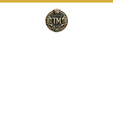
Este site usa cookies e outras tecnologias
similares para lembrar e entender como você usa
nosso site, analisar seu uso de nossos produtos
Eu aceito
e serviços, ajudar com nossos esforços de
marketing e fornecer conteúdo de terceiros. Leia
mais em
Termos e Condições
e
Política de
Privacidade
.