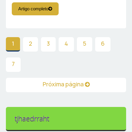
Artigo completo
1
2
3
4
5
6
7
Próxima página
tjhaedrraht