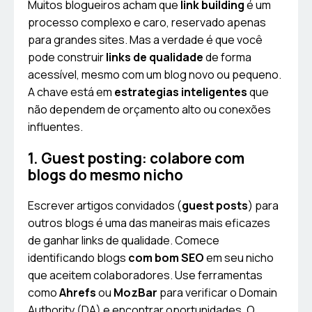
Muitos blogueiros acham que
link building
é um
processo complexo e caro, reservado apenas
para grandes sites. Mas a verdade é que você
pode construir
links de qualidade
de forma
acessível, mesmo com um blog novo ou pequeno.
A chave está em
estrategias inteligentes
que
não dependem de orçamento alto ou conexões
influentes.
1. Guest posting: colabore com
blogs do mesmo nicho
Escrever artigos convidados (
guest posts
) para
outros blogs é uma das maneiras mais eficazes
de ganhar links de qualidade. Comece
identificando blogs
com bom SEO
em seu nicho
que aceitem colaboradores. Use ferramentas
como
Ahrefs
ou
MozBar
para verificar o Domain
Authority (DA) e encontrar oportunidades. O