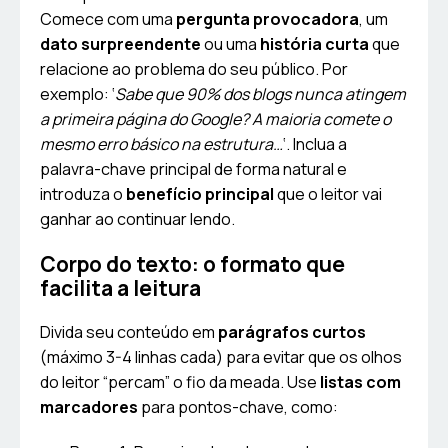
Comece com uma
pergunta provocadora
, um
dato surpreendente
ou uma
história curta
que
relacione ao problema do seu público. Por
exemplo: ‘
Sabe que 90% dos blogs nunca atingem
a primeira página do Google? A maioria comete o
mesmo erro básico na estrutura…
‘. Inclua a
palavra-chave principal de forma natural e
introduza o
benefício principal
que o leitor vai
ganhar ao continuar lendo.
Corpo do texto: o formato que
facilita a leitura
Divida seu conteúdo em
parágrafos curtos
(máximo 3-4 linhas cada) para evitar que os olhos
do leitor “percam” o fio da meada. Use
listas com
marcadores
para pontos-chave, como: