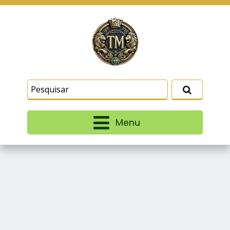
Este site usa cookies e outras tecnologias
similares para lembrar e entender como você usa
nosso site, analisar seu uso de nossos produtos
Eu aceito
e serviços, ajudar com nossos esforços de
marketing e fornecer conteúdo de terceiros. Leia
mais em
Termos e Condições
e
Política de
Privacidade
.
Menu