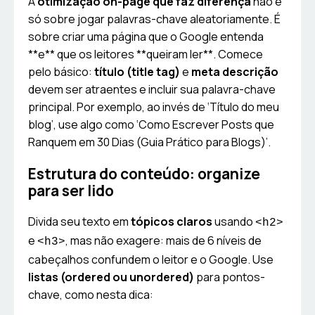
A
otimização on-page que faz diferença
não é
só sobre jogar palavras-chave aleatoriamente. É
sobre criar uma página que o Google entenda
**e** que os leitores **queiram ler**. Comece
pelo básico:
título (title tag)
e
meta descrição
devem ser atraentes e incluir sua palavra-chave
principal. Por exemplo, ao invés de ‘Título do meu
blog’, use algo como ‘Como Escrever Posts que
Ranquem em 30 Dias (Guia Prático para Blogs)’.
Estrutura do conteúdo: organize
para ser lido
Divida seu texto em
tópicos claros
usando
<h2>
e
, mas não exagere: mais de 6 níveis de
<h3>
cabeçalhos confundem o leitor e o Google. Use
listas (ordered ou unordered)
para pontos-
chave, como nesta dica: