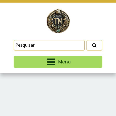
Este site usa cookies e outras tecnologias
similares para lembrar e entender como você usa
nosso site, analisar seu uso de nossos produtos
Eu aceito
e serviços, ajudar com nossos esforços de
marketing e fornecer conteúdo de terceiros. Leia
mais em
Termos e Condições
e
Política de
Privacidade
.
Menu