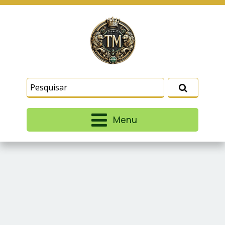
Este site usa cookies e outras tecnologias
similares para lembrar e entender como você usa
nosso site, analisar seu uso de nossos produtos
Eu aceito
e serviços, ajudar com nossos esforços de
marketing e fornecer conteúdo de terceiros. Leia
mais em
Termos e Condições
e
Política de
Privacidade
.
Menu