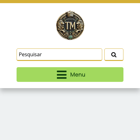
Este site usa cookies e outras tecnologias
similares para lembrar e entender como você usa
nosso site, analisar seu uso de nossos produtos
Eu aceito
e serviços, ajudar com nossos esforços de
marketing e fornecer conteúdo de terceiros. Leia
mais em
Termos e Condições
e
Política de
Privacidade
.
Menu