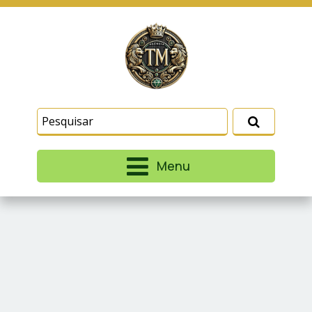
Este site usa cookies e outras tecnologias
similares para lembrar e entender como você usa
nosso site, analisar seu uso de nossos produtos
Eu aceito
e serviços, ajudar com nossos esforços de
marketing e fornecer conteúdo de terceiros. Leia
mais em
Termos e Condições
e
Política de
Privacidade
.
Menu