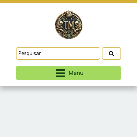
Este site usa cookies e outras tecnologias
similares para lembrar e entender como você usa
nosso site, analisar seu uso de nossos produtos
Eu aceito
e serviços, ajudar com nossos esforços de
marketing e fornecer conteúdo de terceiros. Leia
mais em
Termos e Condições
e
Política de
Privacidade
.
Menu