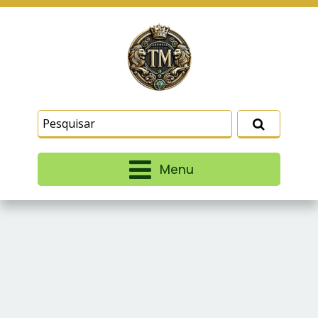
Este site usa cookies e outras tecnologias
similares para lembrar e entender como você usa
nosso site, analisar seu uso de nossos produtos
Eu aceito
e serviços, ajudar com nossos esforços de
marketing e fornecer conteúdo de terceiros. Leia
mais em
Termos e Condições
e
Política de
Privacidade
.
Menu