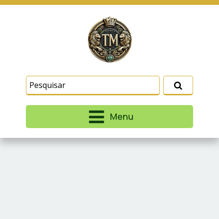
Este site usa cookies e outras tecnologias
similares para lembrar e entender como você usa
nosso site, analisar seu uso de nossos produtos
Eu aceito
e serviços, ajudar com nossos esforços de
marketing e fornecer conteúdo de terceiros. Leia
mais em
Termos e Condições
e
Política de
Privacidade
.
Menu