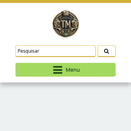
Este site usa cookies e outras tecnologias
similares para lembrar e entender como você usa
nosso site, analisar seu uso de nossos produtos
Eu aceito
e serviços, ajudar com nossos esforços de
marketing e fornecer conteúdo de terceiros. Leia
mais em
Termos e Condições
e
Política de
Privacidade
.
Menu