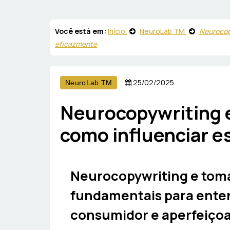
Você está em:
Início
NeuroLab TM
Neurocop
eficazmente
25/02/2025
NeuroLab TM
Neurocopywriting 
como influenciar e
Neurocopywriting e toma
fundamentais para ente
consumidor e aperfeiçoa