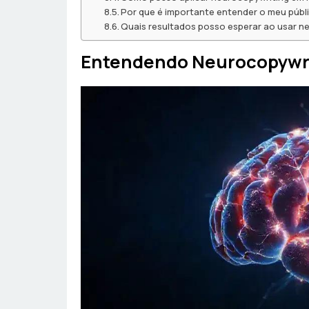
Por que é importante entender o meu públ
Quais resultados posso esperar ao usar n
Entendendo Neurocopywr