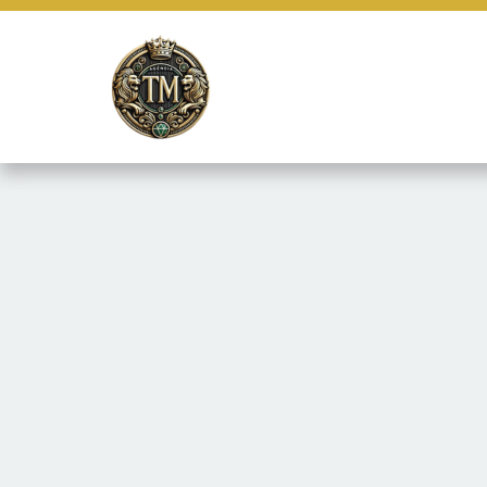
Este site usa cookies e outras tecnologias similares para lembrar e
marketing e fornecer conteúdo de terceiros. Leia mais em
Termos e 