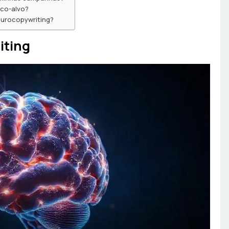
ico-alvo?
eurocopywriting?
iting