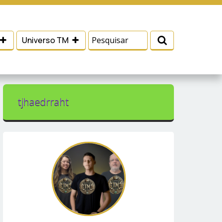
 e serviços, ajudar com nossos esforços de
Eu aceito
Universo TM
tjhaedrraht