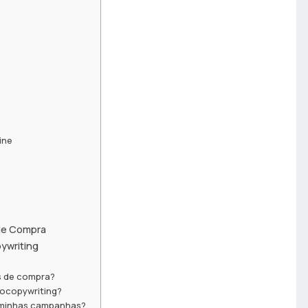
ine
de Compra
ywriting
s de compra?
rocopywriting?
 minhas campanhas?