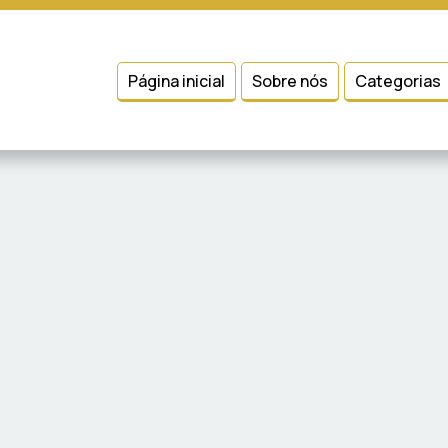
 entender como você usa nosso site, analisar seu uso de nossos produtos
Condições
e
Política de Privacidade
.
Página inicial
Sobre nós
Categorias