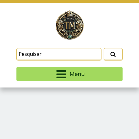
Este site usa cookies e outras tecnologias
similares para lembrar e entender como você usa
nosso site, analisar seu uso de nossos produtos
Eu aceito
e serviços, ajudar com nossos esforços de
marketing e fornecer conteúdo de terceiros. Leia
mais em
Termos e Condições
e
Política de
Privacidade
.
Menu