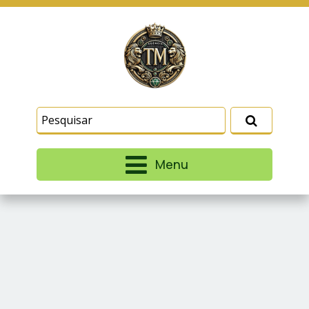
Este site usa cookies e outras tecnologias
similares para lembrar e entender como você usa
nosso site, analisar seu uso de nossos produtos
Eu aceito
e serviços, ajudar com nossos esforços de
marketing e fornecer conteúdo de terceiros. Leia
mais em
Termos e Condições
e
Política de
Privacidade
.
Menu