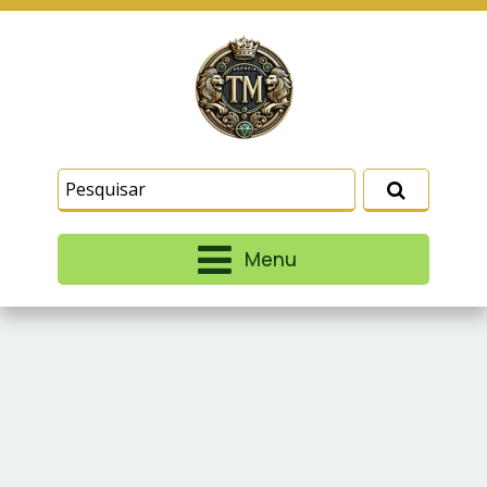
Este site usa cookies e outras tecnologias
similares para lembrar e entender como você usa
nosso site, analisar seu uso de nossos produtos
Eu aceito
e serviços, ajudar com nossos esforços de
marketing e fornecer conteúdo de terceiros. Leia
mais em
Termos e Condições
e
Política de
Privacidade
.
Menu