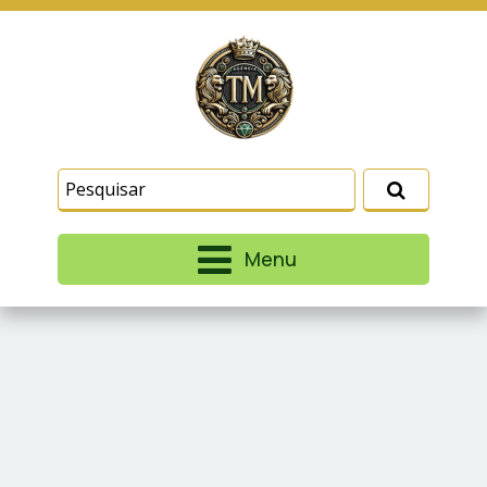
Este site usa cookies e outras tecnologias
similares para lembrar e entender como você usa
nosso site, analisar seu uso de nossos produtos
Eu aceito
e serviços, ajudar com nossos esforços de
marketing e fornecer conteúdo de terceiros. Leia
mais em
Termos e Condições
e
Política de
Privacidade
.
Menu