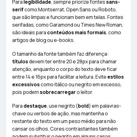
Para
legibilidade
, sempre priorize fontes
sans-
serif
como Montserrat, Open Sans ou Roboto,
que são limpas e funcionam bem em telas. Fontes
serifadas, como Garamond ou Times New Roman,
são ideais para
conteúdos mais formais
, como
artigos de blog ou e-books.
O tamanho da fonte também faz diferença:
títulos
devem ter entre 20 e 28px para chamar
atenção, enquanto o corpo do texto deve ficar
entre 14 e 16px para facilitar a leitura. Evite
estilos
excessivos
como itálico ou negrito em excesso,
pois podem
sobrecarregar
o leitor.
Para
destaque
, use negrito (
bold
) em palavras-
chave ou verbos de ação, mas mantenha o
restante do texto em um peso médio para não
cansar os olhos. Cores contrastantes também
podem substituir o negrito em alguns casos.