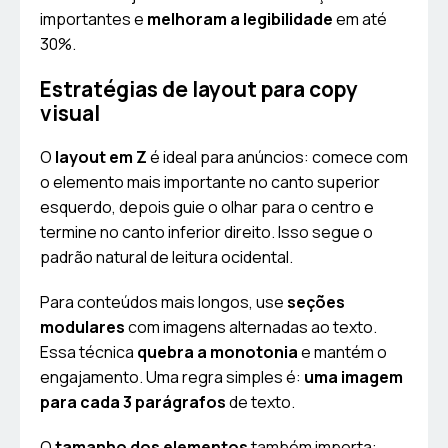
importantes e
melhoram a legibilidade
em até
30%.
Estratégias de layout para copy
visual
O
layout em Z
é ideal para anúncios: comece com
o elemento mais importante no canto superior
esquerdo, depois guie o olhar para o centro e
termine no canto inferior direito. Isso segue o
padrão natural de leitura ocidental.
Para conteúdos mais longos, use
seções
modulares
com imagens alternadas ao texto.
Essa técnica
quebra a monotonia
e mantém o
engajamento. Uma regra simples é:
uma imagem
para cada 3 parágrafos
de texto.
O
tamanho dos elementos
também importa: