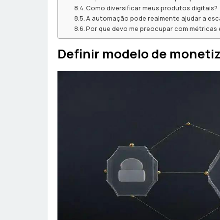
Como diversificar meus produtos digitais?
A automação pode realmente ajudar a esc
Por que devo me preocupar com métricas 
Definir modelo de monetiz