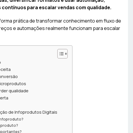
das, diversificar formatos e usar automação,
 contínuos para escalar vendas com qualidade.
forma prática de transformar conhecimento em fluxo de
 preços e automações realmente funcionam para escalar
o
eceita
conversão
microprodutos
rder qualidade
ferta
ão de Infoprodutos Digitais
infoproduto?
foproduto?
importantes?