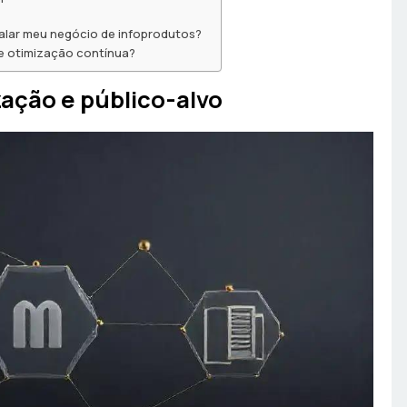
alar meu negócio de infoprodutos?
e otimização contínua?
ação e público-alvo