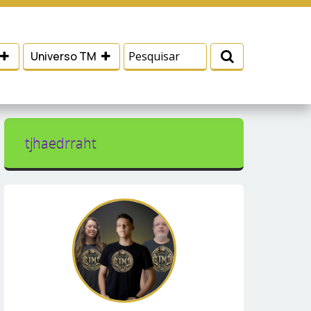
 e serviços, ajudar com nossos esforços de
Eu aceito
Universo TM
tjhaedrraht