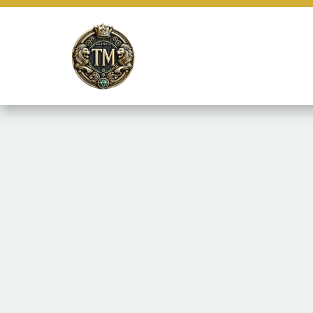
Este site usa cookies e outras tecnologias similares para lembrar e
marketing e fornecer conteúdo de terceiros. Leia mais em
Termos e 