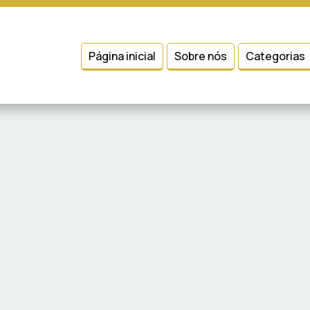
 entender como você usa nosso site, analisar seu uso de nossos produtos
Condições
e
Política de Privacidade
.
Página inicial
Sobre nós
Categorias