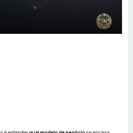
os é entender
qual modelo de negócio
se encaixa