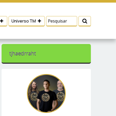
 e serviços, ajudar com nossos esforços de
Eu aceito
Universo TM
tjhaedrraht