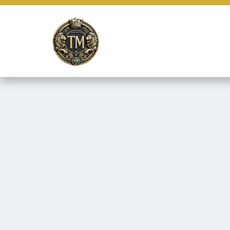
Este site usa cookies e outras tecnologias similares para lembrar e
marketing e fornecer conteúdo de terceiros. Leia mais em
Termos e 