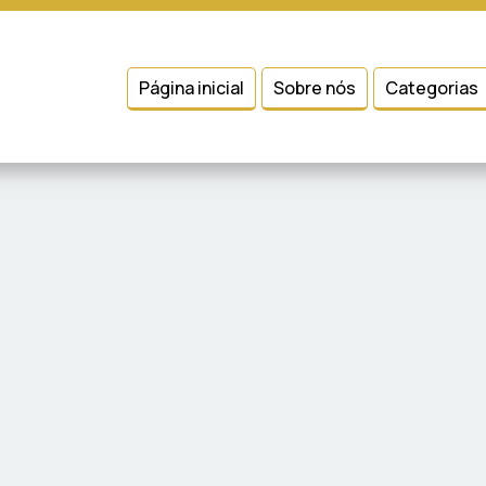
 entender como você usa nosso site, analisar seu uso de nossos produtos
Condições
e
Política de Privacidade
.
Página inicial
Sobre nós
Categorias