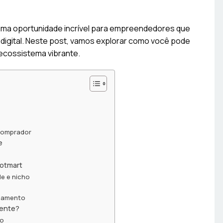
ma oportunidade incrível para empreendedores que
digital. Neste post, vamos explorar como você pode
ecossistema vibrante.
 comprador
e
Hotmart
e e nicho
onamento
mente?
to