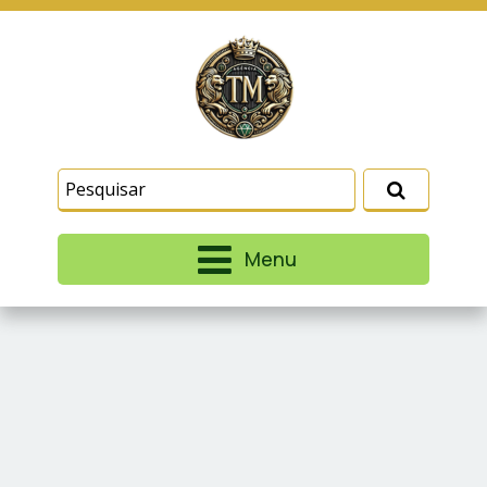
Este site usa cookies e outras tecnologias
similares para lembrar e entender como você usa
nosso site, analisar seu uso de nossos produtos
Eu aceito
e serviços, ajudar com nossos esforços de
marketing e fornecer conteúdo de terceiros. Leia
mais em
Termos e Condições
e
Política de
Privacidade
.
Menu