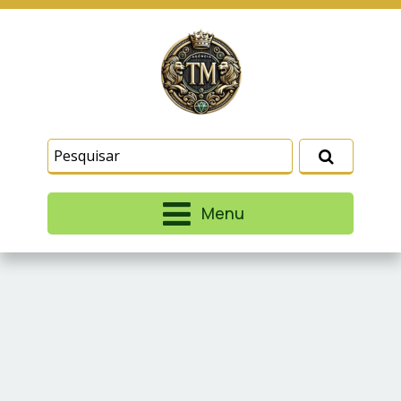
Este site usa cookies e outras tecnologias
similares para lembrar e entender como você usa
nosso site, analisar seu uso de nossos produtos
Eu aceito
e serviços, ajudar com nossos esforços de
marketing e fornecer conteúdo de terceiros. Leia
mais em
Termos e Condições
e
Política de
Privacidade
.
Menu