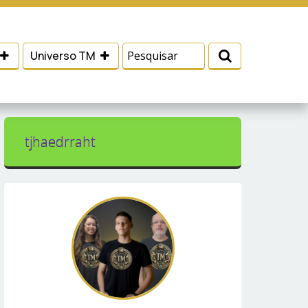
 e serviços, ajudar com nossos esforços de
Eu aceito
Universo TM
tjhaedrraht