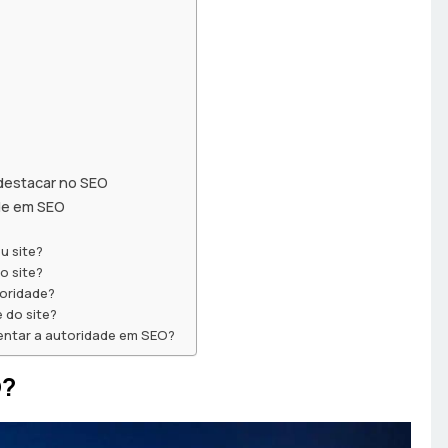
 destacar no SEO
de em SEO
u site?
o site?
toridade?
 do site?
entar a autoridade em SEO?
O?