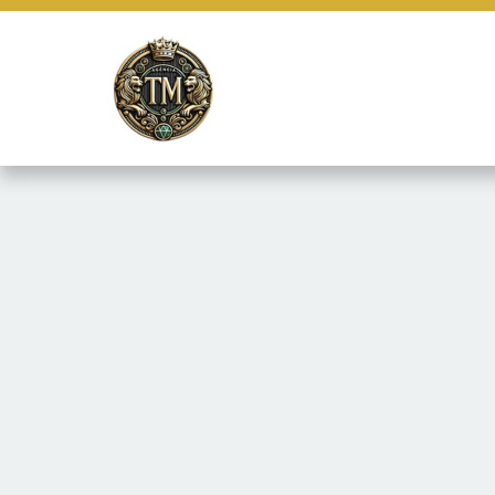
Este site usa cookies e outras tecnologias similares para lembrar e
marketing e fornecer conteúdo de terceiros. Leia mais em
Termos e 