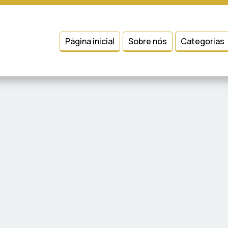
 entender como você usa nosso site, analisar seu uso de nossos produtos
Condições
e
Política de Privacidade
.
Página inicial
Sobre nós
Categorias