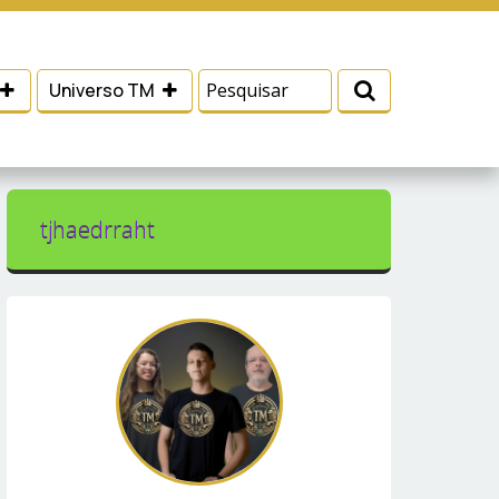
 e serviços, ajudar com nossos esforços de
Eu aceito
Universo TM
tjhaedrraht