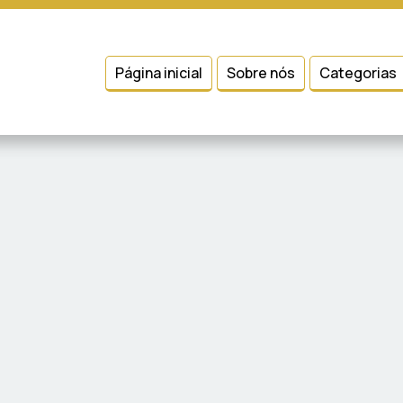
 entender como você usa nosso site, analisar seu uso de nossos produtos
Condições
e
Política de Privacidade
.
Página inicial
Sobre nós
Categorias