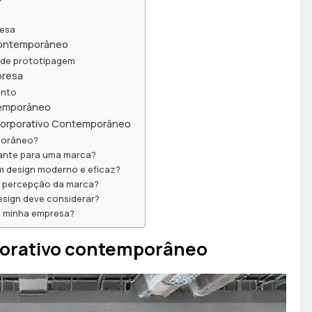
oesa
 contemporâneo
 de prototipagem
presa
ento
temporâneo
Corporativo Contemporâneo
porâneo?
tante para uma marca?
m design moderno e eficaz?
 a percepção da marca?
esign deve considerar?
a minha empresa?
porativo contemporâneo