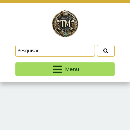
Este site usa cookies e outras tecnologias
similares para lembrar e entender como você usa
nosso site, analisar seu uso de nossos produtos
Eu aceito
e serviços, ajudar com nossos esforços de
marketing e fornecer conteúdo de terceiros. Leia
mais em
Termos e Condições
e
Política de
Privacidade
.
Menu