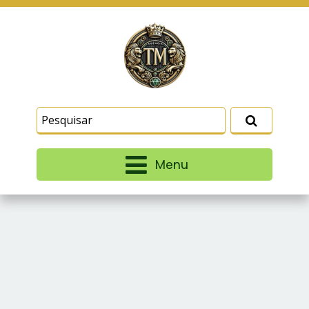
Este site usa cookies e outras tecnologias
similares para lembrar e entender como você usa
nosso site, analisar seu uso de nossos produtos
Eu aceito
e serviços, ajudar com nossos esforços de
marketing e fornecer conteúdo de terceiros. Leia
mais em
Termos e Condições
e
Política de
Privacidade
.
Menu