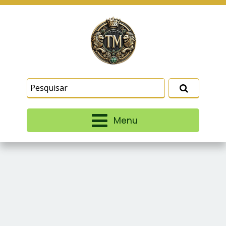
Este site usa cookies e outras tecnologias
similares para lembrar e entender como você usa
nosso site, analisar seu uso de nossos produtos
Eu aceito
e serviços, ajudar com nossos esforços de
marketing e fornecer conteúdo de terceiros. Leia
mais em
Termos e Condições
e
Política de
Privacidade
.
Menu