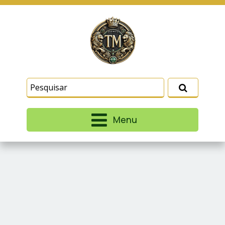
Este site usa cookies e outras tecnologias
similares para lembrar e entender como você usa
nosso site, analisar seu uso de nossos produtos
Eu aceito
e serviços, ajudar com nossos esforços de
marketing e fornecer conteúdo de terceiros. Leia
mais em
Termos e Condições
e
Política de
Privacidade
.
Menu