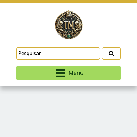
Este site usa cookies e outras tecnologias
similares para lembrar e entender como você usa
nosso site, analisar seu uso de nossos produtos
Eu aceito
e serviços, ajudar com nossos esforços de
marketing e fornecer conteúdo de terceiros. Leia
mais em
Termos e Condições
e
Política de
Privacidade
.
Menu