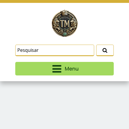
Este site usa cookies e outras tecnologias
similares para lembrar e entender como você usa
nosso site, analisar seu uso de nossos produtos
Eu aceito
e serviços, ajudar com nossos esforços de
marketing e fornecer conteúdo de terceiros. Leia
mais em
Termos e Condições
e
Política de
Privacidade
.
Menu