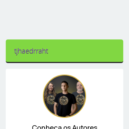
tjhaedrraht
Conheça os Autores