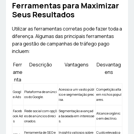
Ferramentas para Maximizar
Seus Resultados
Utilizar as ferramentas corretas pode fazer toda a
diferença. Algumas das principais ferramentas
para gestão de campanhas de tráfego pago
incluem:
Ferr
Descrição
Vantagens
Desvantag
ame
ens
nta
Acesso a um vasto públ
Competição alta
Googl
Plataforma de anúnci
ico e segmentação prec
em nichos popul
e Ads
os do Google.
isa.
ares.
Faceb
Rede social com opçõ
Segmentação avançad
Alcance orgânic
ook Ad
es de anúncios direci
a baseada em interesse
o em declínio.
s
onados.
s.
Ferramenta de SEO e
Insights valiosos sobre
Custo elevado p