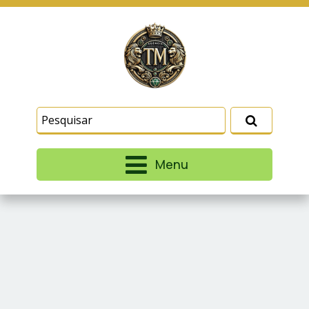
Este site usa cookies e outras tecnologias
similares para lembrar e entender como você usa
nosso site, analisar seu uso de nossos produtos
Eu aceito
e serviços, ajudar com nossos esforços de
marketing e fornecer conteúdo de terceiros. Leia
mais em
Termos e Condições
e
Política de
Privacidade
.
Menu