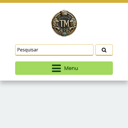
Este site usa cookies e outras tecnologias
similares para lembrar e entender como você usa
nosso site, analisar seu uso de nossos produtos
Eu aceito
e serviços, ajudar com nossos esforços de
marketing e fornecer conteúdo de terceiros. Leia
mais em
Termos e Condições
e
Política de
Privacidade
.
Menu