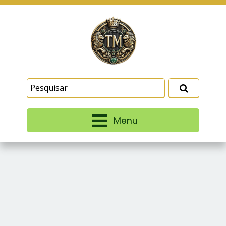
Este site usa cookies e outras tecnologias
similares para lembrar e entender como você usa
nosso site, analisar seu uso de nossos produtos
Eu aceito
e serviços, ajudar com nossos esforços de
marketing e fornecer conteúdo de terceiros. Leia
mais em
Termos e Condições
e
Política de
Privacidade
.
Menu