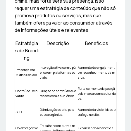
online, mais forte será sua presença. Isso
requer uma estratégia de conteúdo que não só
promova produtos ou serviços, mas que
também ofereça valor ao consumidor através
de informações úteis e relevantes.
Estratégia
Descrição
Benefícios
s de Brandi
ng
Interação ativa com o pú
Aumento do engajament
Presença em
blico em plataformas so
o e reconhecimento da m
Mídias Sociais
ciais.
arca.
Fortalecimento da posiçã
Conteúdo Rele
Criação de conteúdo que
o da marca como autorida
vante
ressoe com a audiência.
de.
Otimização do site para
Aumento da visibilidade e
SEO
busca orgânica.
tráfego no site.
Trabalhar com outras m
Colaborações e
Expansão do alcance e au
arcas ou influenciadore