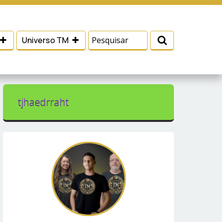
 e serviços, ajudar com nossos esforços de
Eu aceito
Universo TM
tjhaedrraht