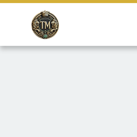
Este site usa cookies e outras tecnologias similares para lembrar e
marketing e fornecer conteúdo de terceiros. Leia mais em
Termos e 