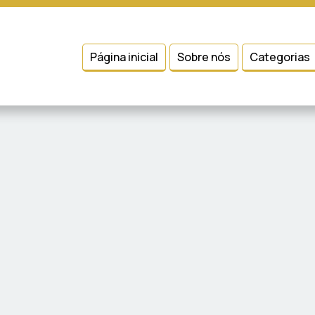
 entender como você usa nosso site, analisar seu uso de nossos produtos
Condições
e
Política de Privacidade
.
Página inicial
Sobre nós
Categorias