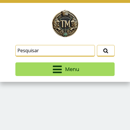
Este site usa cookies e outras tecnologias
similares para lembrar e entender como você usa
nosso site, analisar seu uso de nossos produtos
Eu aceito
e serviços, ajudar com nossos esforços de
marketing e fornecer conteúdo de terceiros. Leia
mais em
Termos e Condições
e
Política de
Privacidade
.
Menu