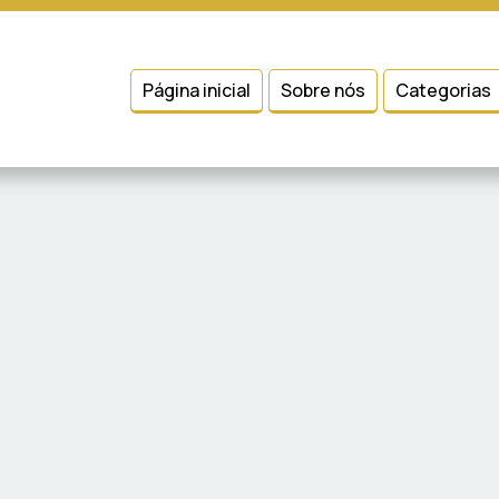
 entender como você usa nosso site, analisar seu uso de nossos produtos
Condições
e
Política de Privacidade
.
Página inicial
Sobre nós
Categorias