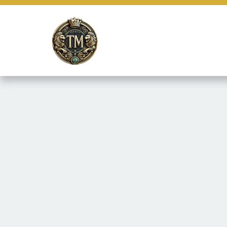
Este site usa cookies e outras tecnologias similares para lembrar e
marketing e fornecer conteúdo de terceiros. Leia mais em
Termos e 