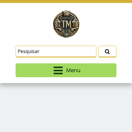
Este site usa cookies e outras tecnologias
similares para lembrar e entender como você usa
nosso site, analisar seu uso de nossos produtos
Eu aceito
e serviços, ajudar com nossos esforços de
marketing e fornecer conteúdo de terceiros. Leia
mais em
Termos e Condições
e
Política de
Privacidade
.
Menu