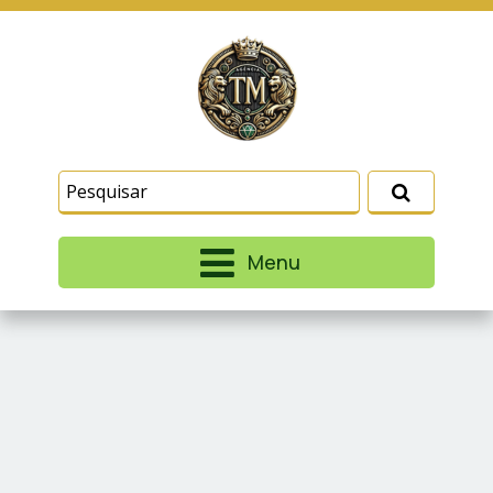
Este site usa cookies e outras tecnologias
similares para lembrar e entender como você usa
nosso site, analisar seu uso de nossos produtos
Eu aceito
e serviços, ajudar com nossos esforços de
marketing e fornecer conteúdo de terceiros. Leia
mais em
Termos e Condições
e
Política de
Privacidade
.
Menu