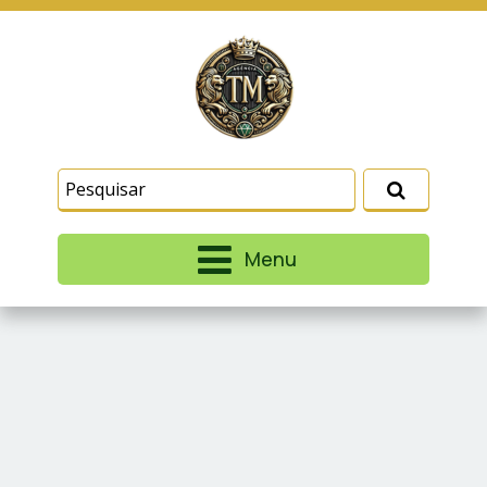
Este site usa cookies e outras tecnologias
similares para lembrar e entender como você usa
nosso site, analisar seu uso de nossos produtos
Eu aceito
e serviços, ajudar com nossos esforços de
marketing e fornecer conteúdo de terceiros. Leia
mais em
Termos e Condições
e
Política de
Privacidade
.
Menu