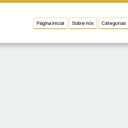
 entender como você usa nosso site, analisar seu uso de nossos produtos
Condições
e
Política de Privacidade
.
Página inicial
Sobre nós
Categorias