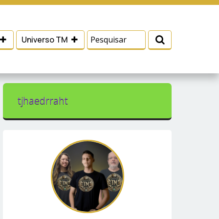
 e serviços, ajudar com nossos esforços de
Eu aceito
Universo TM
tjhaedrraht