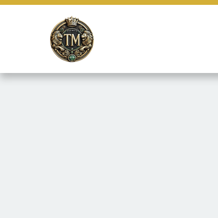
Este site usa cookies e outras tecnologias similares para lembrar e
marketing e fornecer conteúdo de terceiros. Leia mais em
Termos e 