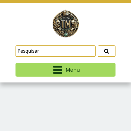
Este site usa cookies e outras tecnologias
similares para lembrar e entender como você usa
nosso site, analisar seu uso de nossos produtos
Eu aceito
e serviços, ajudar com nossos esforços de
marketing e fornecer conteúdo de terceiros. Leia
mais em
Termos e Condições
e
Política de
Privacidade
.
Menu