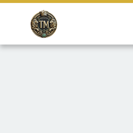
Este site usa cookies e outras tecnologias similares para lembrar e
marketing e fornecer conteúdo de terceiros. Leia mais em
Termos e 