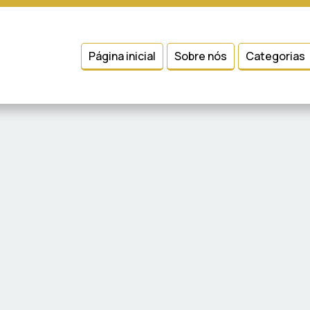
 entender como você usa nosso site, analisar seu uso de nossos produtos
Condições
e
Política de Privacidade
.
Página inicial
Sobre nós
Categorias