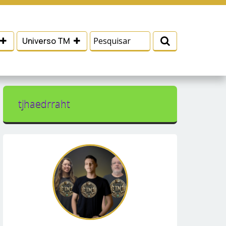
 e serviços, ajudar com nossos esforços de
Eu aceito
Universo TM
tjhaedrraht