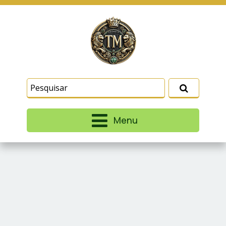
Este site usa cookies e outras tecnologias
similares para lembrar e entender como você usa
nosso site, analisar seu uso de nossos produtos
Eu aceito
e serviços, ajudar com nossos esforços de
marketing e fornecer conteúdo de terceiros. Leia
mais em
Termos e Condições
e
Política de
Privacidade
.
Menu