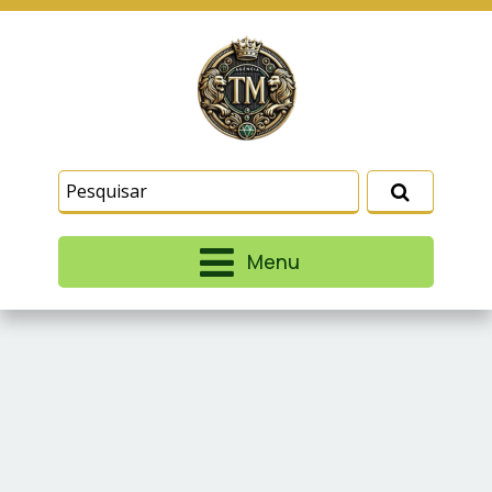
Este site usa cookies e outras tecnologias
similares para lembrar e entender como você usa
nosso site, analisar seu uso de nossos produtos
Eu aceito
e serviços, ajudar com nossos esforços de
marketing e fornecer conteúdo de terceiros. Leia
mais em
Termos e Condições
e
Política de
Privacidade
.
Menu