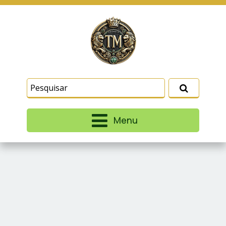
Este site usa cookies e outras tecnologias
similares para lembrar e entender como você usa
nosso site, analisar seu uso de nossos produtos
Eu aceito
e serviços, ajudar com nossos esforços de
marketing e fornecer conteúdo de terceiros. Leia
mais em
Termos e Condições
e
Política de
Privacidade
.
Menu