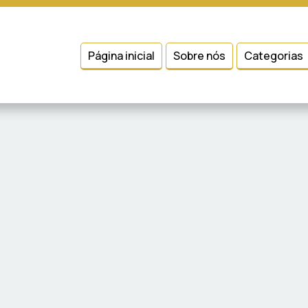
 entender como você usa nosso site, analisar seu uso de nossos produtos
Condições
e
Política de Privacidade
.
Página inicial
Sobre nós
Categorias