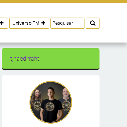
 e serviços, ajudar com nossos esforços de
Eu aceito
Universo TM
tjhaedrraht