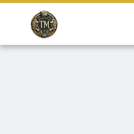
Este site usa cookies e outras tecnologias similares para lembrar e
marketing e fornecer conteúdo de terceiros. Leia mais em
Termos e 