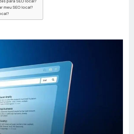
tes para SEO local?
ar meu SEO local?
ocal?