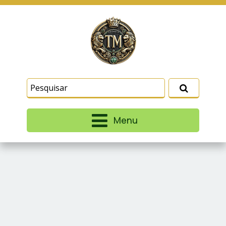
Este site usa cookies e outras tecnologias
similares para lembrar e entender como você usa
nosso site, analisar seu uso de nossos produtos
Eu aceito
e serviços, ajudar com nossos esforços de
marketing e fornecer conteúdo de terceiros. Leia
mais em
Termos e Condições
e
Política de
Privacidade
.
Menu