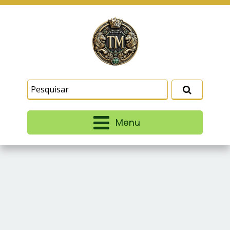
Este site usa cookies e outras tecnologias
similares para lembrar e entender como você usa
nosso site, analisar seu uso de nossos produtos
Eu aceito
e serviços, ajudar com nossos esforços de
marketing e fornecer conteúdo de terceiros. Leia
mais em
Termos e Condições
e
Política de
Privacidade
.
Menu