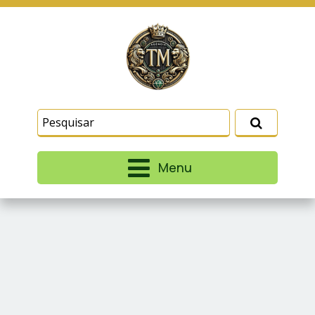
Este site usa cookies e outras tecnologias
similares para lembrar e entender como você usa
nosso site, analisar seu uso de nossos produtos
Eu aceito
e serviços, ajudar com nossos esforços de
marketing e fornecer conteúdo de terceiros. Leia
mais em
Termos e Condições
e
Política de
Privacidade
.
Menu