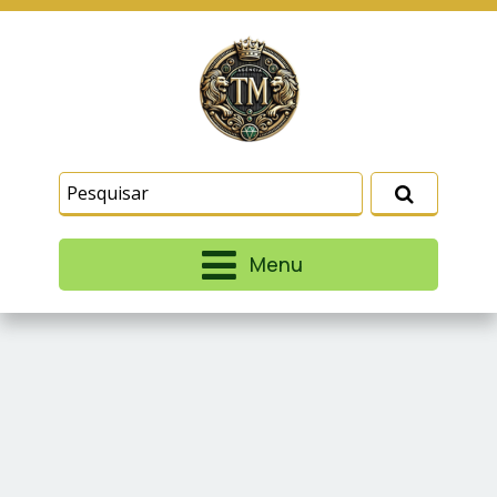
Este site usa cookies e outras tecnologias
similares para lembrar e entender como você usa
nosso site, analisar seu uso de nossos produtos
Eu aceito
e serviços, ajudar com nossos esforços de
marketing e fornecer conteúdo de terceiros. Leia
mais em
Termos e Condições
e
Política de
Privacidade
.
Menu