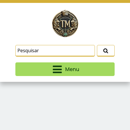
Este site usa cookies e outras tecnologias
similares para lembrar e entender como você usa
nosso site, analisar seu uso de nossos produtos
Eu aceito
e serviços, ajudar com nossos esforços de
marketing e fornecer conteúdo de terceiros. Leia
mais em
Termos e Condições
e
Política de
Privacidade
.
Menu