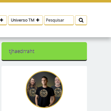
 e serviços, ajudar com nossos esforços de
Eu aceito
Universo TM
tjhaedrraht