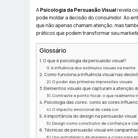
A
Psicologia da Persuasão Visual
revela c
pode moldar a decisão do consumidor. Ao en
que não apenas chamam atenção, mas també
práticos que podem transformar seu marketing
Glossário
O que é psicologia da persuasão visual?
A influência dos estímulos visuais na mente
Como funciona a influência visual nas decis
O poder das primeiras impressões visuais
Elementos visuais que capturam a atenção 
Contraste e ponto focal: o que realmente 
Psicologia das cores: como as cores influe
O impacto emocional de cada cor
A importância do design na persuasão visual
Design como construtor de confiança e cl
Técnicas de persuasão visual em campanhas
Uso estratégico de imagens e cores para e