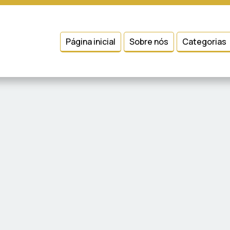
 entender como você usa nosso site, analisar seu uso de nossos produtos
Condições
e
Política de Privacidade
.
Página inicial
Sobre nós
Categorias