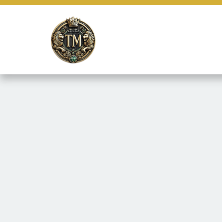
Este site usa cookies e outras tecnologias similares para lembrar e
marketing e fornecer conteúdo de terceiros. Leia mais em
Termos e 