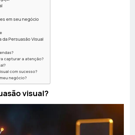
al
zes em seu negócio
te
a da Persuasão Visual
vendas?
ra capturar a atenção?
al?
isual com sucesso?
o meu negócio?
uasão visual?