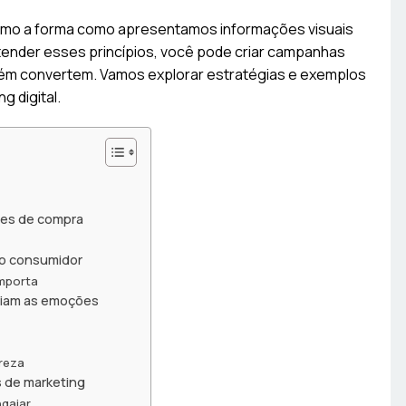
omo a forma como apresentamos informações visuais
tender esses princípios, você pode criar campanhas
m convertem. Vamos explorar estratégias e exemplos
 digital.
ões de compra
do consumidor
importa
nciam as emoções
areza
 de marketing
ngajar